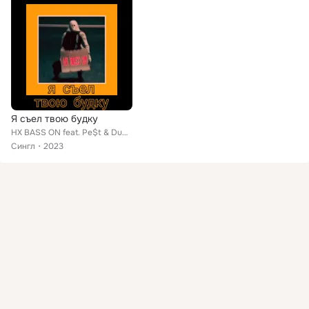
Я съел твою будку
HX BASS ON feat. Pe$t & Duma$$
Сингл
2023