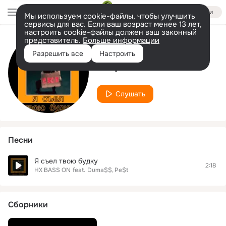
Войти
Мы используем cookie-файлы, чтобы улучшить
сервисы для вас. Если ваш возраст менее 13 лет,
настроить cookie-файлы должен ваш законный
представитель.
Больше информации
Исполнитель
Разрешить все
Настроить
Pe$t
Слушать
Песни
Я съел твою будку
2:18
HX BASS ON
feat.
Duma$$
Pe$t
Сборники