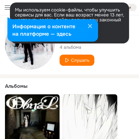
Войти
Мы используем cookie-файлы, чтобы улучшить
сервисы для вас. Если ваш возраст менее 13 лет,
настроить cookie-файлы должен ваш законный
представитель.
Больше информации
Исполнитель
Информация о контенте
Разрешить все
Настроить
на платформе — здесь
xo2crush
4 альбома
Слушать
Альбомы