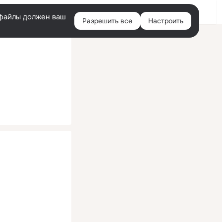
Помощь
Войти
й
e-файлы должен ваш
Разрешить все
Настроить
Правая
колонка