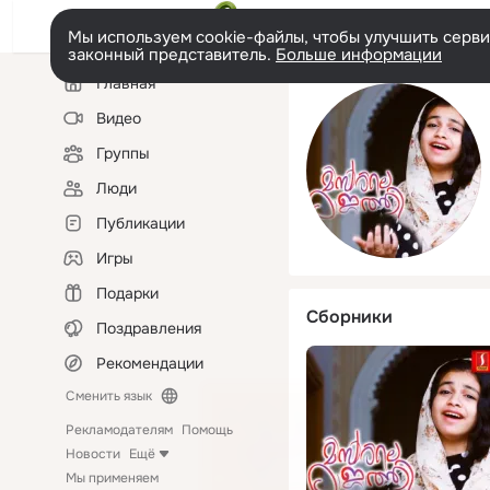
Мы используем cookie-файлы, чтобы улучшить сервис
законный представитель.
Больше информации
Левая
Главная
колонка
Видео
Группы
Люди
Публикации
Игры
Подарки
Сборники
Поздравления
Рекомендации
Сменить язык
Рекламодателям
Помощь
Новости
Ещё
Мы применяем