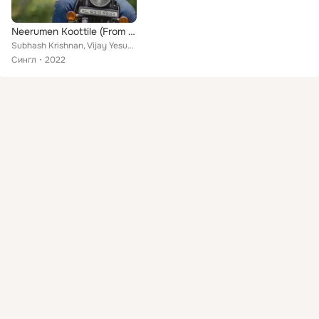
Neerumen Koottile (From "God Bless You")
Subhash Krishnan, Vijay Yesudas, Sreeparvathi
Сингл
2022