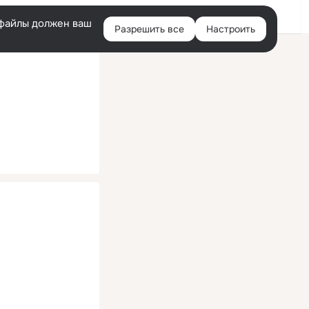
Помощь
Войти
й
e-файлы должен ваш
Разрешить все
Настроить
Правая
колонка