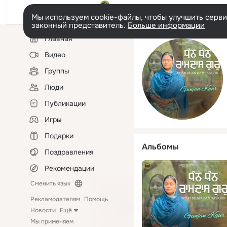
Мы используем cookie-файлы, чтобы улучшить сервис
законный представитель.
Больше информации
Левая
Главная
колонка
Видео
Группы
Люди
Публикации
Игры
Подарки
Альбомы
Поздравления
Рекомендации
Сменить язык
Рекламодателям
Помощь
Новости
Ещё
Мы применяем