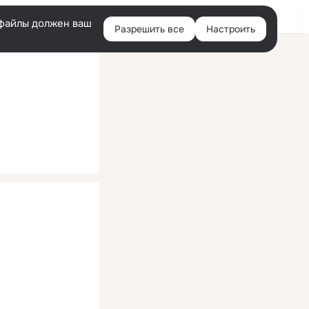
Помощь
Войти
й
e-файлы должен ваш
Разрешить все
Настроить
Правая
колонка