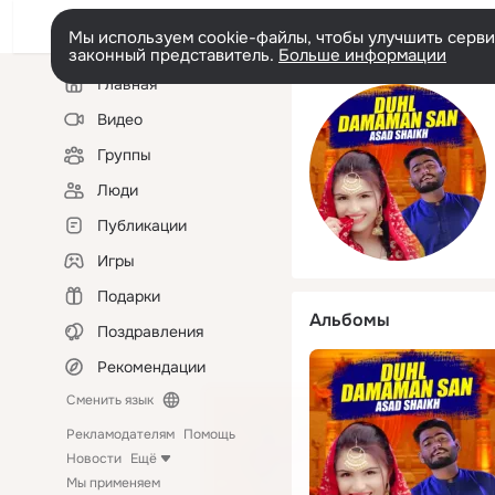
Мы используем cookie-файлы, чтобы улучшить сервис
законный представитель.
Больше информации
Левая
Главная
колонка
Видео
Группы
Люди
Публикации
Игры
Подарки
Альбомы
Поздравления
Рекомендации
Сменить язык
Рекламодателям
Помощь
Новости
Ещё
Мы применяем