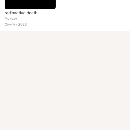
radioactive death
Mukcak
Сингл
2023