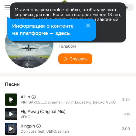
Войти
Мы используем cookie-файлы, чтобы улучшить
сервисы для вас. Если ваш возраст менее 13 лет,
настроить cookie-файлы должен ваш законный
представитель.
Больше информации
Исполнитель
Информация о контенте
Разрешить все
Настроить
на платформе — здесь
VEKO
1 альбом
Слушать
Песни
All In
3:54
VINI BARCELLOS
seman
Trulin
Lucas Fig
Beloko
VEKO
Fly Away (Original Mix)
6:16
VEKO
Kingpin
3:00
Don Jota
feat.
VEKO
seman