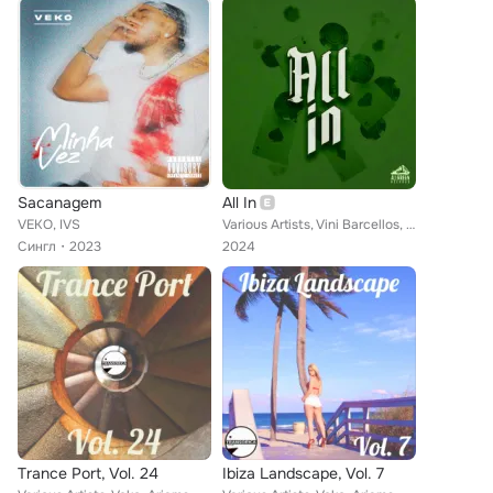
Sacanagem
All In
VEKO, IVS
Various Artists, Vini Barcellos, Seman, Trulin, Lucas Fig, Beloko, Veko
Сингл
2023
2024
Trance Port, Vol. 24
Ibiza Landscape, Vol. 7