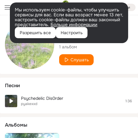
Войти
Мы используем cookie-файлы, чтобы улучшить
сервисы для вас. Если ваш возраст менее 13 лет,
настроить cookie-файлы должен ваш законный
представитель.
Больше информации
Исполнитель
Разрешить все
Настроить
pyakexxd
1 альбом
Слушать
Песни
Psychedelic Dis0rder
1:36
pyakexxd
Альбомы