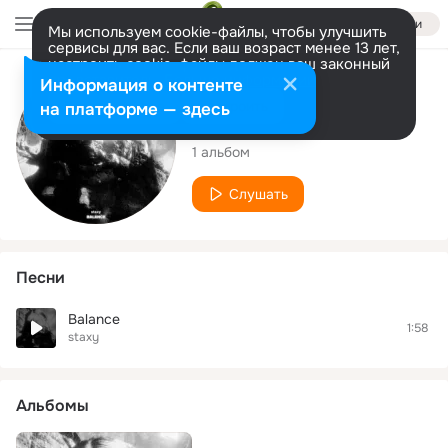
Войти
Мы используем cookie-файлы, чтобы улучшить
сервисы для вас. Если ваш возраст менее 13 лет,
настроить cookie-файлы должен ваш законный
представитель.
Больше информации
Исполнитель
Информация о контенте
Разрешить все
Настроить
на платформе — здесь
staxy
1 альбом
Слушать
Песни
Balance
1:58
staxy
Альбомы