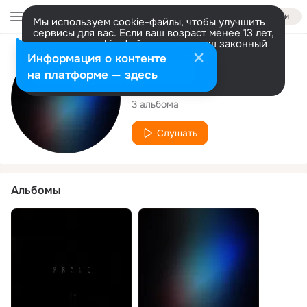
Войти
Мы используем cookie-файлы, чтобы улучшить
сервисы для вас. Если ваш возраст менее 13 лет,
настроить cookie-файлы должен ваш законный
представитель.
Больше информации
Исполнитель
Информация о контенте
Разрешить все
Настроить
на платформе — здесь
Koal Vining
3 альбома
Слушать
Альбомы