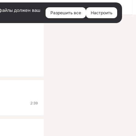
Помощь
Войти
й
e-файлы должен ваш
Разрешить все
Настроить
Правая
колонка
2:39