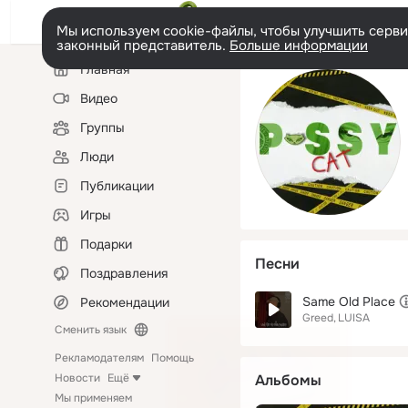
Мы используем cookie-файлы, чтобы улучшить сервис
законный представитель.
Больше информации
Левая
Главная
колонка
Видео
Группы
Люди
Публикации
Игры
Подарки
Песни
Поздравления
Same Old Place
Рекомендации
Greed
LUISA
Сменить язык
Рекламодателям
Помощь
Новости
Ещё
Альбомы
Мы применяем