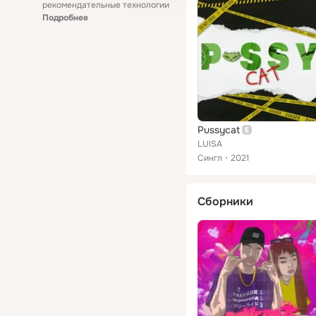
рекомендательные технологии
Подробнее
Pussycat
LUISA
Сингл
2021
Сборники