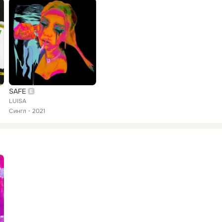
SAFE
LUISA
Сингл
2021