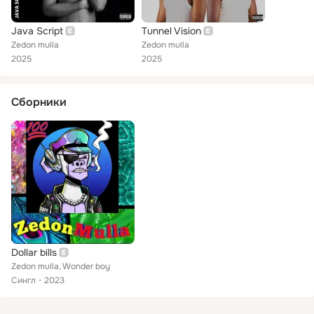
Java Script
Tunnel Vision
Zedon mulla
Zedon mulla
2025
2025
Сборники
Dollar bills
Zedon mulla, Wonder boy
Сингл
2023