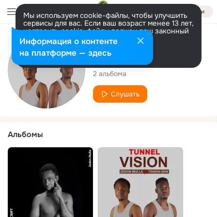
Войти
Мы используем cookie-файлы, чтобы улучшить
сервисы для вас. Если ваш возраст менее 13 лет,
настроить cookie-файлы должен ваш законный
представитель.
Больше информации
Исполнитель
Информация о контенте
Разрешить все
Настроить
на платформе — здесь
Zedon mulla
2 альбома
Слушать
Альбомы