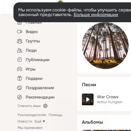
Мы используем cookie-файлы, чтобы улучшить сервис
законный представитель.
Больше информации
Левая
Главная
колонка
Видео
Группы
Люди
Публикации
Игры
Подарки
Песни
Поздравления
War Crows
Рекомендации
Arthur Hultgren
Сменить язык
Рекламодателям
Помощь
Новости
Ещё
Альбомы
Мы применяем