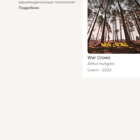
рекомендательные технологии
Подробнее
War Crows
Arthur Hultgren
Сингл
2023