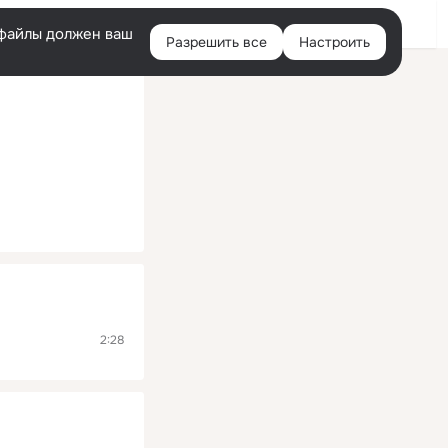
Помощь
Войти
й
e-файлы должен ваш
Разрешить все
Настроить
Правая
колонка
2:28