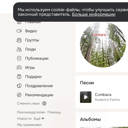
Мы используем cookie-файлы, чтобы улучшить сервис
законный представитель.
Больше информации
Левая
Главная
колонка
Видео
Группы
Люди
Публикации
Игры
Подарки
Песни
Поздравления
Cumbara
Рекомендации
Roderick Perino
Сменить язык
Рекламодателям
Помощь
Новости
Ещё
Альбомы
Мы применяем