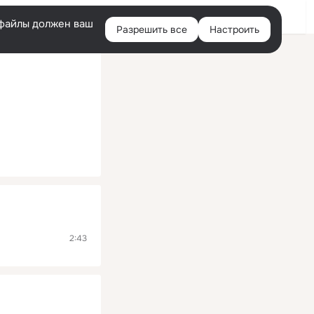
Помощь
Войти
й
e-файлы должен ваш
Разрешить все
Настроить
Правая
колонка
2:43