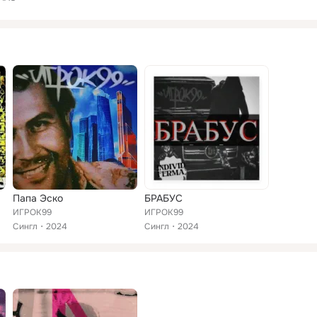
Папа Эско
БРАБУС
ИГРОК99
ИГРОК99
Сингл
2024
Сингл
2024