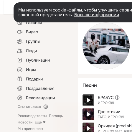
Мы используем cookie-файлы, чтобы улучшить сервис
законный представитель.
Больше информации
Левая
Главная
колонка
Видео
Группы
Люди
Публикации
Игры
Подарки
Песни
Поздравления
БРАБУС
Рекомендации
ИГРОК99
Сменить язык
Две стихии
Рекламодателям
Помощь
ТАТО
ИГРОК99
Новости
Ещё
Орхидея (prod ah
Мы применяем
ИГРОК99
feat.
АХИ