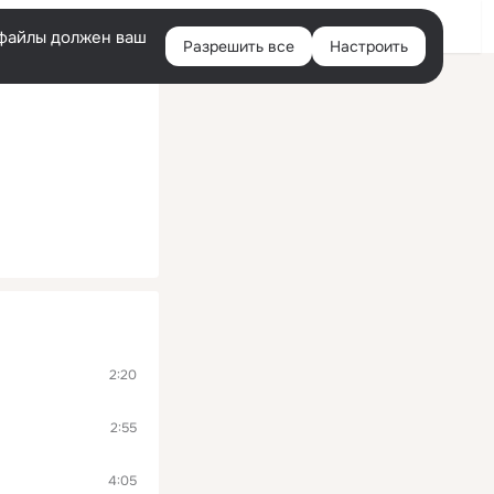
Помощь
Войти
й
e-файлы должен ваш
Разрешить все
Настроить
Правая
колонка
2:20
2:55
4:05