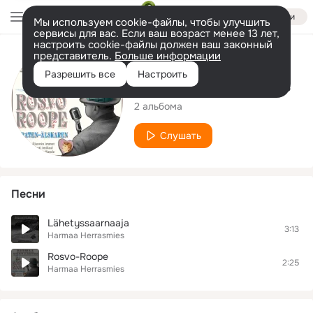
Войти
Мы используем cookie-файлы, чтобы улучшить
сервисы для вас. Если ваш возраст менее 13 лет,
настроить cookie-файлы должен ваш законный
представитель.
Больше информации
Исполнитель
Разрешить все
Настроить
Harmaa Herrasmies
2 альбома
Слушать
Песни
Lähetyssaarnaaja
3:13
Harmaa Herrasmies
Rosvo-Roope
2:25
Harmaa Herrasmies