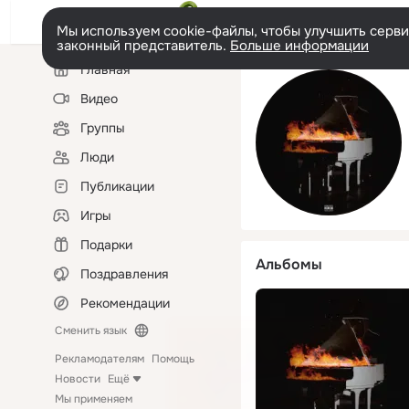
Мы используем cookie-файлы, чтобы улучшить сервис
законный представитель.
Больше информации
Левая
Главная
колонка
Видео
Группы
Люди
Публикации
Игры
Подарки
Альбомы
Поздравления
Рекомендации
Сменить язык
Рекламодателям
Помощь
Новости
Ещё
Мы применяем