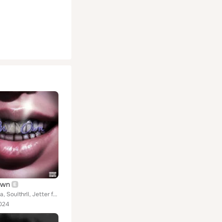
Own
Ronnie Villa, Soulthrll, Jetter feat. Pxrple
024