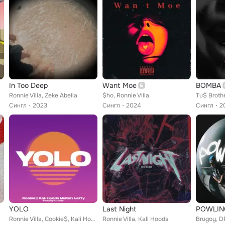
In Too Deep
Want Moe
BOMBA
Ronnie Villa, Zeke Abella
$ho, Ronnie Villa
Сингл
2023
Сингл
2024
Сингл
2
YOLO
Last Night
POWLIN
Ronnie Villa, Cookie$, Kali Hoods feat. Mistah Lefty
Ronnie Villa, Kali Hoods