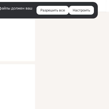
Помощь
Войти
й
e-файлы должен ваш
Разрешить все
Настроить
Правая
колонка