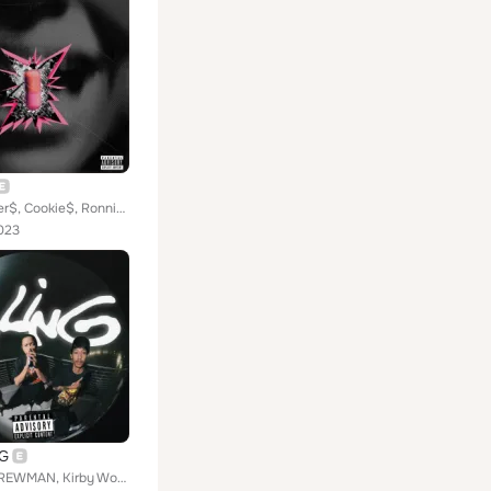
Tu$ Brother$, Cookie$, Ronnie Villa
023
G
Brugoy, DREWMAN, Kirby World feat. Ronnie Villa