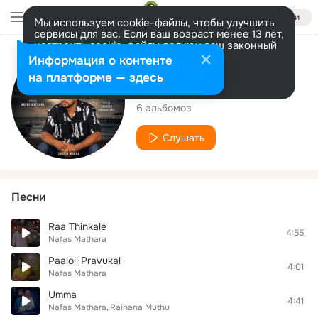
Войти
Мы используем cookie-файлы, чтобы улучшить
сервисы для вас. Если ваш возраст менее 13 лет,
настроить cookie-файлы должен ваш законный
представитель.
Больше информации
Исполнитель
Информация о контенте
Разрешить все
Настроить
на платформе — здесь
Nafas Mathara
6 альбомов
Слушать
Песни
Raa Thinkale
4:55
Nafas Mathara
Paaloli Pravukal
4:01
Nafas Mathara
Umma
4:41
Nafas Mathara
Raihana Muthu