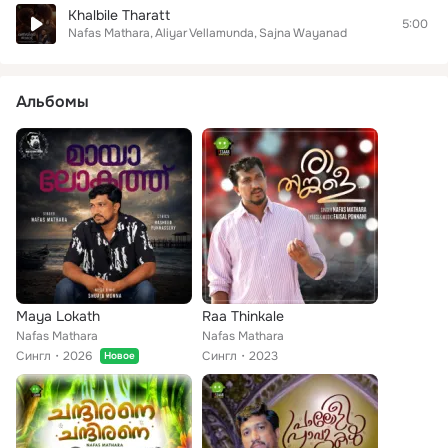
Khalbile Tharatt
5:00
Nafas Mathara
Aliyar Vellamunda
Sajna Wayanad
Альбомы
Maya Lokath
Raa Thinkale
Nafas Mathara
Nafas Mathara
Сингл
2026
Сингл
2023
Новое