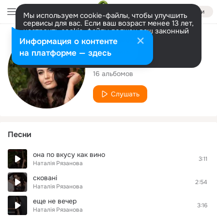
Войти
Мы используем cookie-файлы, чтобы улучшить
сервисы для вас. Если ваш возраст менее 13 лет,
настроить cookie-файлы должен ваш законный
представитель.
Больше информации
Исполнитель
Информация о контенте
Разрешить все
Настроить
на платформе — здесь
Наталія Рязанова
16 альбомов
Слушать
Песни
она по вкусу как вино
3:11
Наталія Рязанова
сковані
2:54
Наталія Рязанова
еще не вечер
3:16
Наталія Рязанова