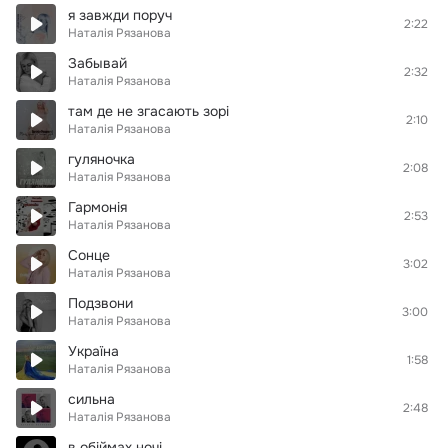
я завжди поруч
2:22
Наталія Рязанова
Забывай
2:32
Наталія Рязанова
там де не згасають зорі
2:10
Наталія Рязанова
гуляночка
2:08
Наталія Рязанова
Гармонія
2:53
Наталія Рязанова
Сонце
3:02
Наталія Рязанова
Подзвони
3:00
Наталія Рязанова
Україна
1:58
Наталія Рязанова
сильна
2:48
Наталія Рязанова
в обіймах ночі