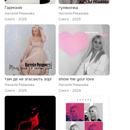
Гармонія
гуляночка
Наталія Рязанова
Наталія Рязанова
Сингл
2025
Сингл
2025
там де не згасають зорі
show me your love
Наталія Рязанова
Наталія Рязанова
Сингл
2025
Сингл
2024