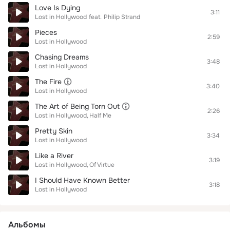
Love Is Dying
3:11
Lost in Hollywood
feat.
Philip Strand
Pieces
2:59
Lost in Hollywood
Chasing Dreams
3:48
Lost in Hollywood
The Fire
3:40
Lost in Hollywood
The Art of Being Torn Out
2:26
Lost in Hollywood
Half Me
Pretty Skin
3:34
Lost in Hollywood
Like a River
3:19
Lost in Hollywood
Of Virtue
I Should Have Known Better
3:18
Lost in Hollywood
Альбомы