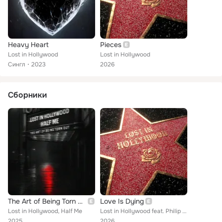
Heavy Heart
Pieces
Lost in Hollywood
Lost in Hollywood
Сингл
2023
2026
Сборники
The Art of Being Torn Out
Love Is Dying
Lost in Hollywood, Half Me
Lost in Hollywood feat. Philip Strand
2025
2026