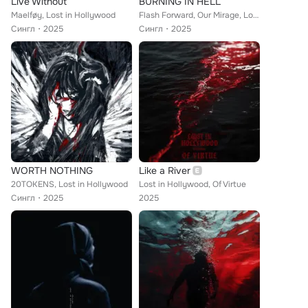
Live Without
BURNING IN HELL
Maelføy, Lost in Hollywood
Flash Forward, Our Mirage, Lost in Hollywood
Сингл
2025
Сингл
2025
WORTH NOTHING
Like a River
20TOKENS, Lost in Hollywood
Lost in Hollywood, Of Virtue
Сингл
2025
2025