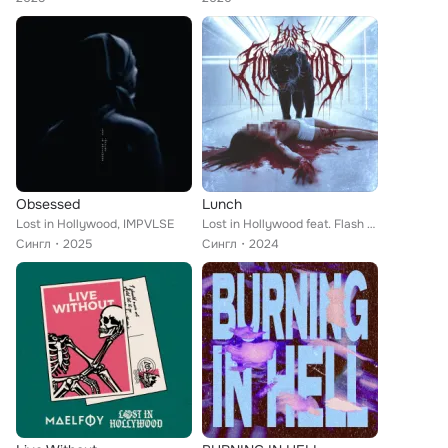
Obsessed
Lunch
Lost in Hollywood, IMPVLSE
Lost in Hollywood feat. Flash Forward
Сингл
2025
Сингл
2024