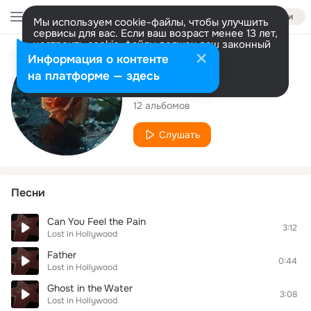
Войти
Мы используем cookie-файлы, чтобы улучшить
сервисы для вас. Если ваш возраст менее 13 лет,
настроить cookie-файлы должен ваш законный
представитель.
Больше информации
Исполнитель
Информация о контенте
Разрешить все
Настроить
на платформе — здесь
Lost in Hollywood
12 альбомов
Слушать
Песни
Can You Feel the Pain
3:12
Lost in Hollywood
Father
0:44
Lost in Hollywood
Ghost in the Water
3:08
Lost in Hollywood