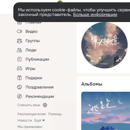
Мы используем cookie-файлы, чтобы улучшить сервис
законный представитель.
Больше информации
Левая
Главная
колонка
Видео
Группы
Люди
Публикации
Игры
Подарки
Альбомы
Поздравления
Рекомендации
Сменить язык
Рекламодателям
Помощь
Новости
Ещё
Мы применяем