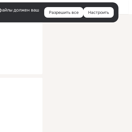
Помощь
Войти
й
e-файлы должен ваш
Разрешить все
Настроить
Правая
колонка