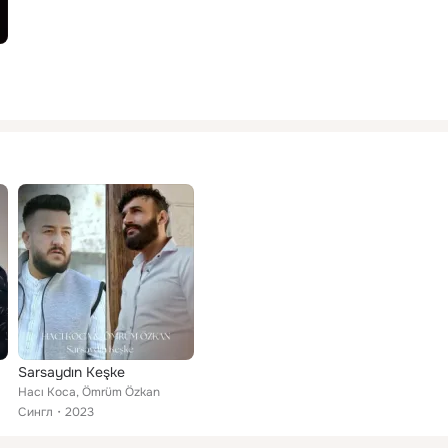
Sarsaydın Keşke
Hacı Koca, Ömrüm Özkan
Сингл
2023