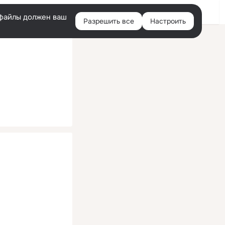
Помощь
Войти
й
e-файлы должен ваш
Разрешить все
Настроить
Правая
колонка