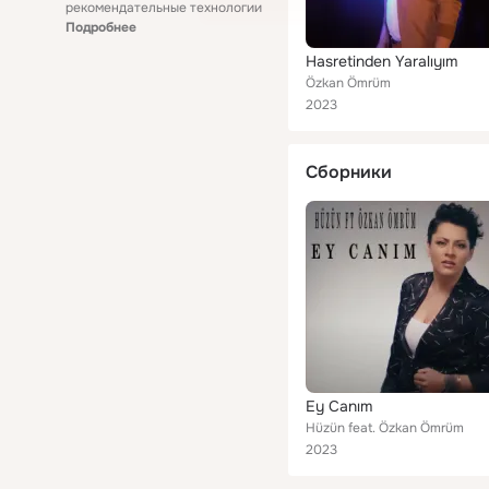
рекомендательные технологии
Подробнее
Hasretinden Yaralıyım
Özkan Ömrüm
2023
Сборники
Ey Canım
Hüzün feat. Özkan Ömrüm
2023