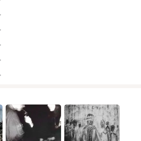
ь
ь
ь
ь
ь