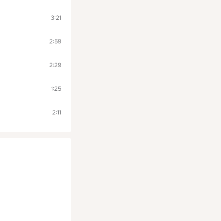
3:21
2:59
2:29
1:25
2:11