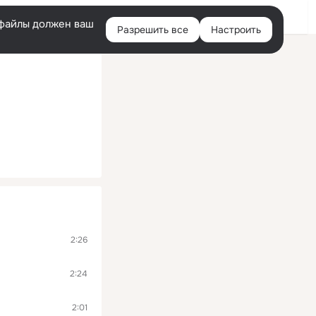
Помощь
Войти
й
e-файлы должен ваш
Разрешить все
Настроить
Правая
колонка
2:26
2:24
2:01