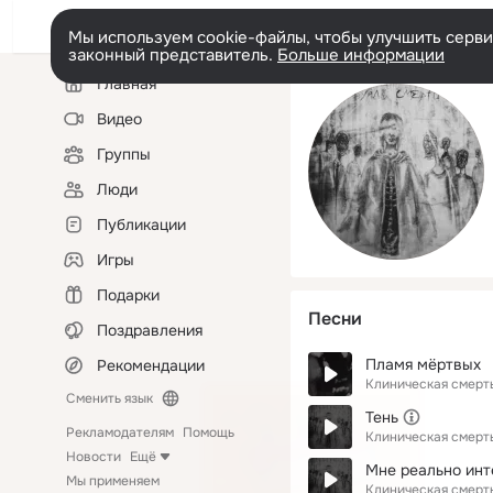
Мы используем cookie-файлы, чтобы улучшить сервис
законный представитель.
Больше информации
Левая
Главная
колонка
Видео
Группы
Люди
Публикации
Игры
Подарки
Песни
Поздравления
Пламя мёртвых
Рекомендации
Клиническая смерт
Сменить язык
Тень
Рекламодателям
Помощь
Клиническая смерт
Новости
Ещё
Мне реально инт
Мы применяем
Клиническая смерт