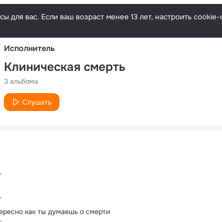
Русски
ы для вас. Если ваш возраст менее 13 лет, настроить cooki
Исполнитель
Клиническая смерть
3 альбома
Слушать
ь
ь
ересно как ты думаешь о смерти
ь