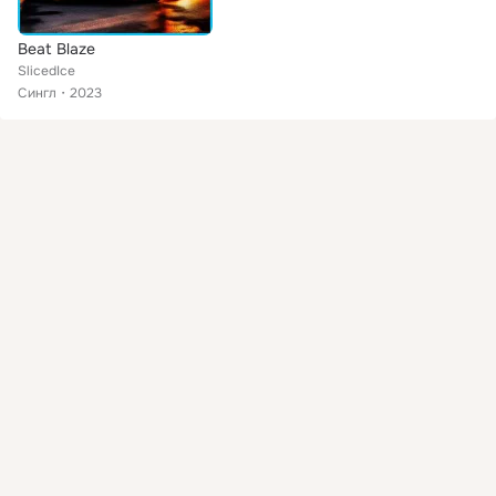
Beat Blaze
SlicedIce
Сингл
2023