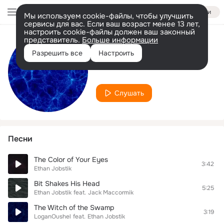
Войти
Мы используем cookie-файлы, чтобы улучшить
сервисы для вас. Если ваш возраст менее 13 лет,
настроить cookie-файлы должен ваш законный
представитель.
Больше информации
Исполнитель
Разрешить все
Настроить
Ethan Jobstik
Слушать
Песни
The Color of Your Eyes
3:42
Ethan Jobstik
Bit Shakes His Head
5:25
Ethan Jobstik
feat.
Jack Maccormik
The Witch of the Swamp
3:19
LoganOushel
feat.
Ethan Jobstik