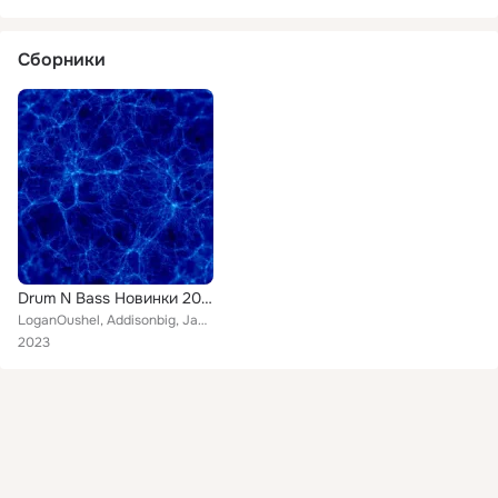
Сборники
Drum N Bass Новинки 2023
LoganOushel, Addisonbig, JacoVines feat. Ethan Jobstik, Matildalivin
2023