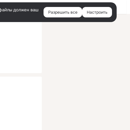
Помощь
Войти
й
e-файлы должен ваш
Разрешить все
Настроить
Правая
колонка