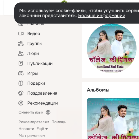
Мы используем cookie-файлы, чтобы улучшить сервис
законный представитель.
Больше информации
Левая
Главная
колонка
Видео
Группы
Люди
Публикации
Игры
Подарки
Альбомы
Поздравления
Рекомендации
Сменить язык
Рекламодателям
Помощь
Новости
Ещё
Мы применяем