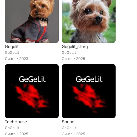
Gegelit
Gegelit_story
GeGeLit
GeGeLit
Сингл
2023
Сингл
2025
TechHouse
Sound
GeGeLit
GeGeLit
Сингл
2025
Сингл
2025