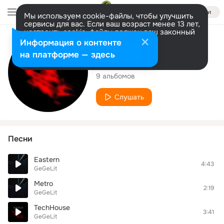
Войти
Мы используем cookie-файлы, чтобы улучшить
сервисы для вас. Если ваш возраст менее 13 лет,
настроить cookie-файлы должен ваш законный
представитель.
Больше информации
Исполнитель
Информация о контенте
Разрешить все
Настроить
на платформе — здесь
GeGeLit
9 альбомов
Слушать
Песни
Eastern
4:43
GeGeLit
Metro
2:19
GeGeLit
TechHouse
3:41
GeGeLit