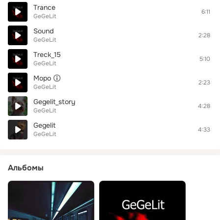
Trance
6:11
GeGeLit
Sound
2:28
GeGeLit
Treck_15
5:10
GeGeLit
Mopo
2:23
GeGeLit
Gegelit_story
4:28
GeGeLit
Gegelit
4:33
GeGeLit
Альбомы