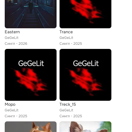
Eastern
Trance
GeGeLit
GeGeLit
Сингл
2026
Сингл
2025
Mopo
Treck_15
GeGeLit
GeGeLit
Сингл
2025
Сингл
2025