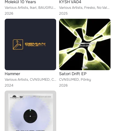
Molekül 10 Years
KYSH VA04
Various Artists, Ikari, BAUGRUPPE90, Fresko, Zisko, MZA, Fran LF, BENZA, Random Order, Beau Didier, Hemka, Seigg, JKS, CVNSUMED,...
Various Artists, Fresko, No Valentia, Marc Faenger, SVNX, FANK, Tsukuyomi, Measure Divide, Bours?, AK1, CVNSUMED, HUJUS, Kaltblu...
2026
2025
Hammer
Satori Drift EP
Various Artists, CVNSUMED, Catartsis, Androm, ANIMA (EX) SANA, Ōtone
CVNSUMED, Pōnky
2024
2026