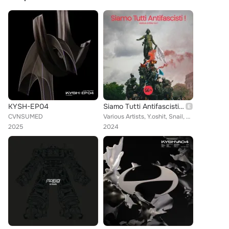
KYSH-EP04
Siamo Tutti Antifascisti, Vol. I
CVNSUMED
Various Artists, Y.oshit, Snail, Rehcorb, Monsieur Nobody, VOST, Yenkov, Valise, Opäk, HI ROSIE, LAZE, Bernadette, ICI MTN, Tang...
2025
2024