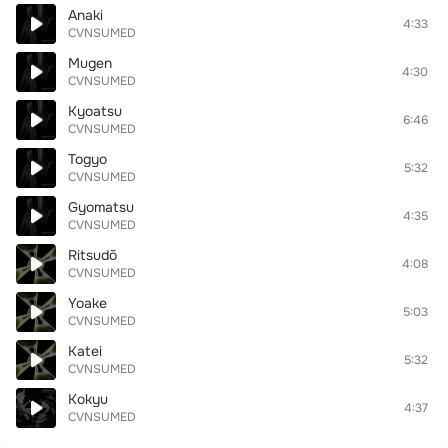
Anaki
4:33
CVNSUMED
Mugen
4:30
CVNSUMED
Kyoatsu
6:46
CVNSUMED
Togyo
5:32
CVNSUMED
Gyomatsu
4:35
CVNSUMED
Ritsudō
4:08
CVNSUMED
Yoake
5:03
CVNSUMED
Katei
5:32
CVNSUMED
Kokyu
4:37
CVNSUMED