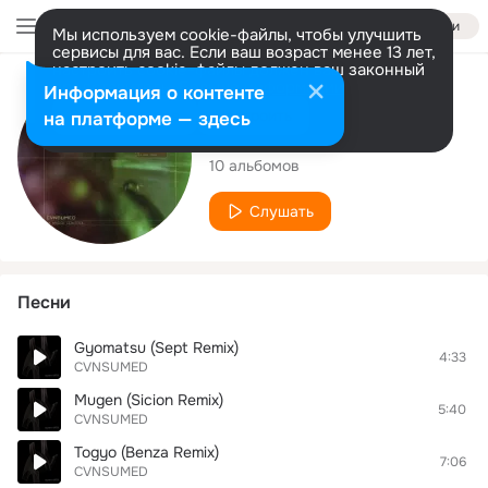
Войти
Мы используем cookie-файлы, чтобы улучшить
сервисы для вас. Если ваш возраст менее 13 лет,
настроить cookie-файлы должен ваш законный
представитель.
Больше информации
Исполнитель
Информация о контенте
Разрешить все
Настроить
на платформе — здесь
CVNSUMED
10 альбомов
Слушать
Песни
Gyomatsu (Sept Remix)
4:33
CVNSUMED
Mugen (Sicion Remix)
5:40
CVNSUMED
Togyo (Benza Remix)
7:06
CVNSUMED