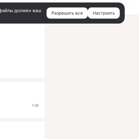
Помощь
Войти
й
e-файлы должен ваш
Разрешить все
Настроить
Правая
колонка
1:38