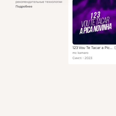
рекомендательные технологии
Подробнее
123 Vou Te Tacar a Pica Novinha
mc kamaro
Сингл
2023