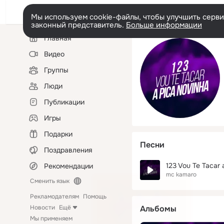
Мы используем cookie-файлы, чтобы улучшить сервис
законный представитель.
Больше информации
Левая
Главная
колонка
Видео
Группы
Люди
Публикации
Игры
Подарки
Песни
Поздравления
123 Vou Te Tacar 
Рекомендации
mc kamaro
Сменить язык
Рекламодателям
Помощь
Новости
Ещё
Альбомы
Мы применяем