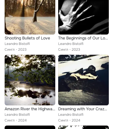
Shooting Bullets of Love
The Beginnings of Our Love
Leandro Bistolfi
Leandro Bistolfi
Сингл
2023
Сингл
2023
Amazon River the Highway of Molten Gold
Dreaming with Your Crazy Love
Leandro Bistolfi
Leandro Bistolfi
Сингл
2024
Сингл
2024