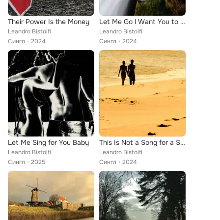
Their Power Is the Money
Let Me Go I Want You to Go Home
Leandro Bistolfi
Leandro Bistolfi
Сингл
2024
Сингл
2024
Let Me Sing for You Baby
This Is Not a Song for a Sappy Movie
Leandro Bistolfi
Leandro Bistolfi
Сингл
2025
Сингл
2024