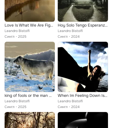
Love Is What We Are Fighting Fore
Hoy Solo Tengo Esperanzas Para Mañana
Leandro Bistolfi
Leandro Bistolfi
Сингл
2025
Сингл
2024
king of fools or the man who rules
When Im Feeling Down Is Your Love That Keepsme Up
Leandro Bistolfi
Leandro Bistolfi
Сингл
2025
Сингл
2024