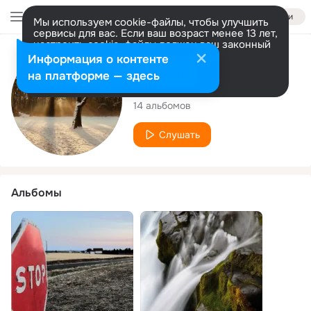
Войти
Мы используем cookie-файлы, чтобы улучшить
сервисы для вас. Если ваш возраст менее 13 лет,
настроить cookie-файлы должен ваш законный
представитель.
Больше информации
Исполнитель
Информация о контенте
Разрешить все
Настроить
на платформе — здесь
Leandro Bistolfi
14 альбомов
Слушать
Альбомы