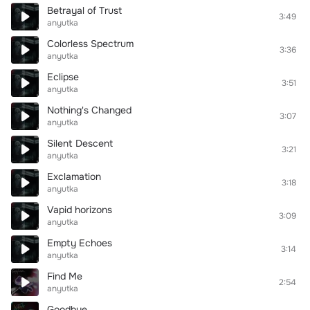
Betrayal of Trust
3:49
anyutka
Colorless Spectrum
3:36
anyutka
Eclipse
3:51
anyutka
Nothing's Changed
3:07
anyutka
Silent Descent
3:21
anyutka
Exclamation
3:18
anyutka
Vapid horizons
3:09
anyutka
Empty Echoes
3:14
anyutka
Find Me
2:54
anyutka
Goodbye