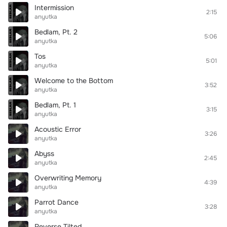
Intermission
2:15
anyutka
Bedlam, Pt. 2
5:06
anyutka
Tos
5:01
anyutka
Welcome to the Bottom
3:52
anyutka
Bedlam, Pt. 1
3:15
anyutka
Acoustic Error
3:26
anyutka
Abyss
2:45
anyutka
Overwriting Memory
4:39
anyutka
Parrot Dance
3:28
anyutka
Reverse Tilted