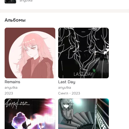
anyutka
Альбомы
Remains
Last Day
anyutka
anyutka
2023
Сингл
2023