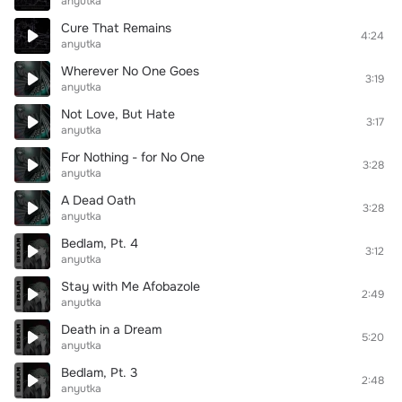
anyutka
Cure That Remains
4:24
anyutka
Wherever No One Goes
3:19
anyutka
Not Love, But Hate
3:17
anyutka
For Nothing - for No One
3:28
anyutka
A Dead Oath
3:28
anyutka
Bedlam, Pt. 4
3:12
anyutka
Stay with Me Afobazole
2:49
anyutka
Death in a Dream
5:20
anyutka
Bedlam, Pt. 3
2:48
anyutka