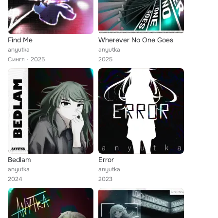
Find Me
Wherever No One Goes
anyutka
anyutka
Сингл
2025
2025
Bedlam
Error
anyutka
anyutka
2024
2023