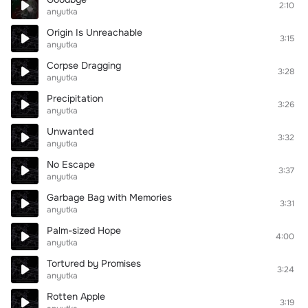
2:10
anyutka
Origin Is Unreachable
3:15
anyutka
Corpse Dragging
3:28
anyutka
Precipitation
3:26
anyutka
Unwanted
3:32
anyutka
No Escape
3:37
anyutka
Garbage Bag with Memories
3:31
anyutka
Palm-sized Hope
4:00
anyutka
Tortured by Promises
3:24
anyutka
Rotten Apple
3:19