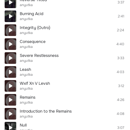
3:37
anyutka
Burning Acid
2:41
anyutka
Integrity (Outro)
2:24
anyutka
Consequence
4:40
anyutka
Severe Restlessness
3:33
anyutka
Leash
4:03
anyutka
Wxlf Xn V Levsh
3:12
anyutka
Remains
4:26
anyutka
Introduction to the Remains
4:08
anyutka
Null
3:07