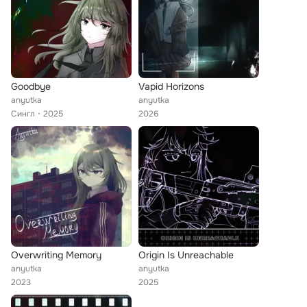
Goodbye
Vapid Horizons
anyutka
anyutka
Сингл
2025
2026
Overwriting Memory
Origin Is Unreachable
anyutka
anyutka
2023
2025