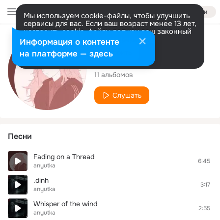
Войти
Мы используем cookie-файлы, чтобы улучшить
сервисы для вас. Если ваш возраст менее 13 лет,
настроить cookie-файлы должен ваш законный
представитель.
Больше информации
Исполнитель
Информация о контенте
Разрешить все
Настроить
на платформе — здесь
anyutka
11 альбомов
Слушать
Песни
Fading on a Thread
6:45
anyutka
.dinh
3:17
anyutka
Whisper of the wind
2:55
anyutka