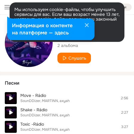
Войти
Мы используем cookie-файлы, чтобы улучшить
сервисы для вас. Если ваш возраст менее 13 лет,
настроить cookie-файлы должен ваш законный
представитель.
Больше информации
Исполнитель
Информация о контенте
Разрешить все
Настроить
на платформе — здесь
axyah
2 альбома
Слушать
Песни
Move - Rádio
2:56
SounDDizer
MARTINN
axyah
Shake - Rádio
2:27
SounDDizer
MARTINN
axyah
Toxic -Rádio
3:27
SounDDizer
MARTINN
axyah