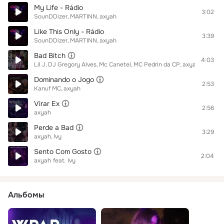
My Life - Rádio
3:02
SounDDizer
MARTINN
axyah
Like This Only - Rádio
3:39
SounDDizer
MARTINN
axyah
Bad Bitch
4:03
Lil J
DJ Gregory Alves
Mc Canetel
MC Pedrin da CP
axyah
Dominando o Jogo
2:53
Kanuf MC
axyah
Virar Ex
2:56
axyah
Perde a Bad
3:29
axyah
Ivy
Sento Com Gosto
2:04
axyah
feat.
Ivy
Альбомы