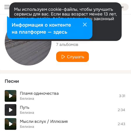
Войти
Мы используем cookie-файлы, чтобы улучшить
сервисы для вас. Если ваш возраст менее 13 лет,
настроить cookie-файлы должен ваш законный
представитель.
Больше информации
Исполнитель
Информация о контенте
Разрешить все
Настроить
на платформе — здесь
белизна
7 альбомов
Слушать
Песни
Пламя одиночества
3:31
Белизна
Путь
2:34
Белизна
Мысли вслух / Иллюзия
2:43
Белизна