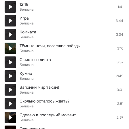
12:18
1:41
Белизна
Игра
3:44
Белизна
Комната
3:34
Белизна
Тёмные ночи, погасшие звёзды
3:16
Белизна
С чистого листа
3:37
Белизна
Кумир
2:49
Белизна
Запомни мир таким!
3:01
Белизна
Сколько осталось ждать?
2:51
Белизна
Сделаю в последний момент
2:57
Белизна
Одиночество