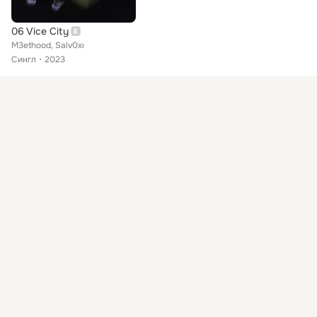
06 Vice City
M3ethood, Salv0xı
Сингл
2023