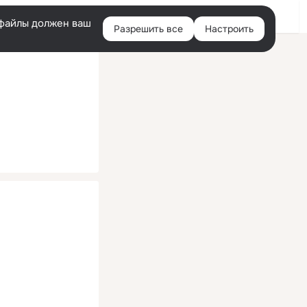
Помощь
Войти
й
e-файлы должен ваш
Разрешить все
Настроить
Правая
колонка