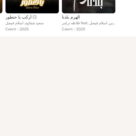
الهرم بلدنا
أركب يا حنطور
مهر
قلاظه درامز feat. حربي, اسلام فيصل
سعيد شقاوة, اسلام فيصل
Сингл
2025
Сингл
2025