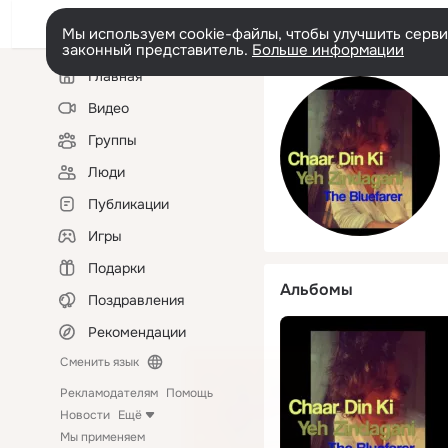
Мы используем cookie-файлы, чтобы улучшить сервис
законный представитель.
Больше информации
Левая
Главная
колонка
Видео
Группы
Люди
Публикации
Игры
Подарки
Альбомы
Поздравления
Рекомендации
Сменить язык
Рекламодателям
Помощь
Новости
Ещё
Мы применяем