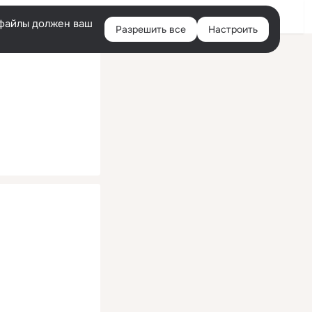
Помощь
Войти
й
e-файлы должен ваш
Разрешить все
Настроить
Правая
колонка