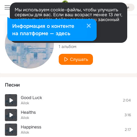
Войти
Мы используем cookie-файлы, чтобы улучшить
сервисы для вас. Если ваш возраст менее 13 лет,
настроить cookie-файлы должен ваш законный
представитель.
Больше информации
Исполнитель
Информация о контенте
Разрешить все
Настроить
на платформе — здесь
Ailok
1 альбом
Слушать
Песни
Good Luck
2:04
Ailok
Healths
3:16
Ailok
Happiness
2:17
Ailok