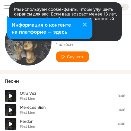
Войти
Мы используем cookie-файлы, чтобы улучшить
сервисы для вас. Если ваш возраст менее 13 лет,
настроить cookie-файлы должен ваш законный
представитель.
Больше информации
Исполнитель
Информация о контенте
Разрешить все
Настроить
на платформе — здесь
First Line
1 альбом
Слушать
Песни
Otra Vez
3:46
First Line
Mereces Bien
4:16
First Line
Perdon
4:48
First Line