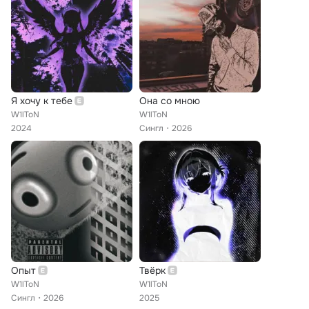
Я хочу к тебе
Она со мною
W1lToN
W1lToN
2024
Сингл
2026
Опыт
Твёрк
W1lToN
W1lToN
Сингл
2026
2025