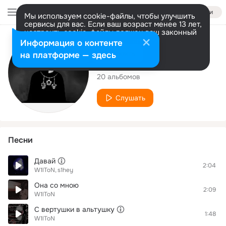
Войти
Мы используем cookie-файлы, чтобы улучшить
сервисы для вас. Если ваш возраст менее 13 лет,
настроить cookie-файлы должен ваш законный
представитель.
Больше информации
Исполнитель
Информация о контенте
Разрешить все
Настроить
на платформе — здесь
W1lToN
20 альбомов
Слушать
Песни
Давай
2:04
W1lToN
s1hey
Она со мною
2:09
W1lToN
С вертушки в альтушку
1:48
W1lToN