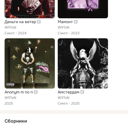
Деньги на ветер
Мамонт
W1lToN
W1lToN
Сингл
2024
Сингл
2023
Anonym m no n
Амстердам
W1lToN
W1lToN
2025
Сингл
2025
Сборники