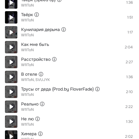
1:36
W1lToN
Твёрк
1:51
W1lToN
Кунилария дерьма
1:17
W1lToN
Как мне быть
2:04
W1lToN
Расстройство
2:27
W1lToN
В отеле
1:36
W1lToN
SVUJYK
Трусы от деда (Prod.by FloverFade)
2:10
W1lToN
Реально
2:22
W1lToN
Не лю
1:30
W1lToN
Химера
2:02