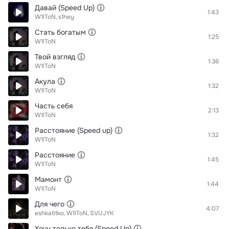
Давай (Speed Up)
1:43
W1lToN
s1hey
Стать богатым
1:25
W1lToN
Твой взгляд
1:36
W1lToN
Акула
1:32
W1lToN
Часть себя
2:13
W1lToN
Расстояние (Speed up)
1:32
W1lToN
Расстояние
1:45
W1lToN
Мамонт
1:44
W1lToN
Для чего
4:07
eshkatitko
W1lToN
SVUJYK
Хочу только тебя (Speed Up)