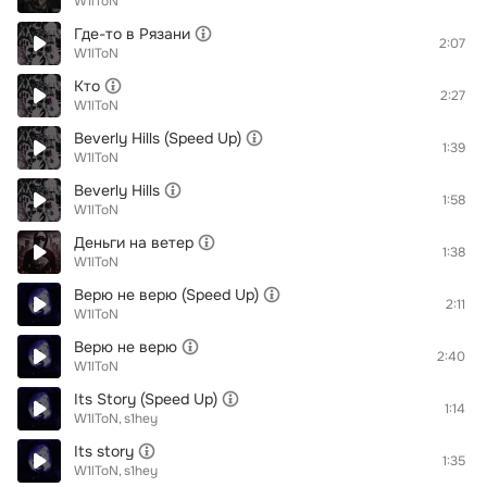
W1lToN
Где-то в Рязани
2:07
W1lToN
Кто
2:27
W1lToN
Beverly Hills (Speed Up)
1:39
W1lToN
Beverly Hills
1:58
W1lToN
Деньги на ветер
1:38
W1lToN
Верю не верю (Speed Up)
2:11
W1lToN
Верю не верю
2:40
W1lToN
Its Story (Speed Up)
1:14
W1lToN
s1hey
Its story
1:35
W1lToN
s1hey