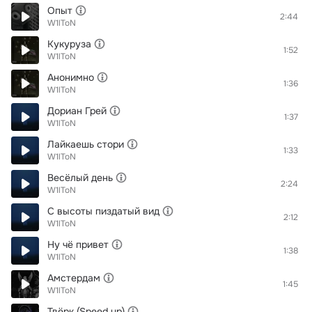
Опыт
2:44
W1lToN
Кукуруза
1:52
W1lToN
Анонимно
1:36
W1lToN
Дориан Грей
1:37
W1lToN
Лайкаешь стори
1:33
W1lToN
Весёлый день
2:24
W1lToN
С высоты пиздатый вид
2:12
W1lToN
Ну чё привет
1:38
W1lToN
Амстердам
1:45
W1lToN
Твёрк (Speed up)