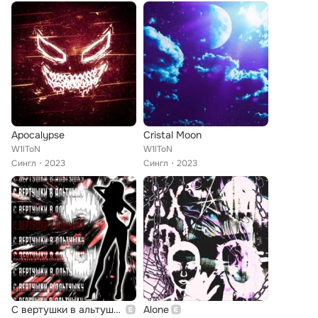
Apocalypse
Cristal Moon
W1lToN
W1lToN
Сингл
2023
Сингл
2023
С вертушки в альтушку
Alone