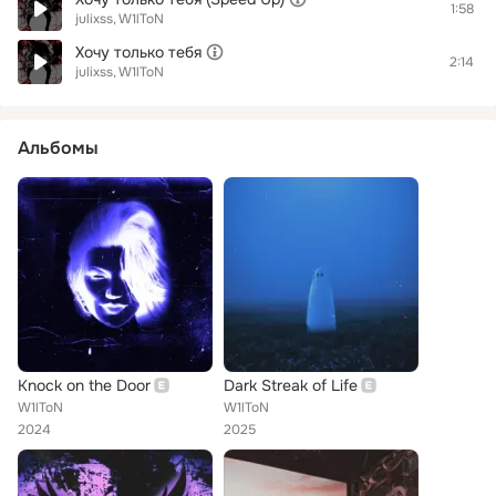
1:58
julixss
W1lToN
Хочу только тебя
2:14
julixss
W1lToN
Альбомы
Knock on the Door
Dark Streak of Life
W1lToN
W1lToN
2024
2025