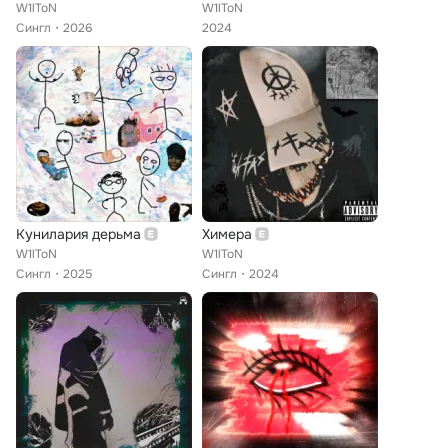
W1lToN
W1lToN
Сингл
2026
2024
Кунилария дерьма
Химера
W1lToN
W1lToN
Сингл
2025
Сингл
2024