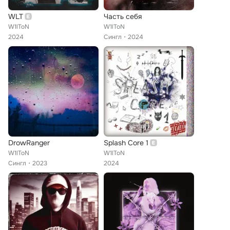
WLT
Часть себя
W1lToN
W1lToN
2024
Сингл
2024
DrowRanger
Splash Core 1
W1lToN
W1lToN
Сингл
2023
2024