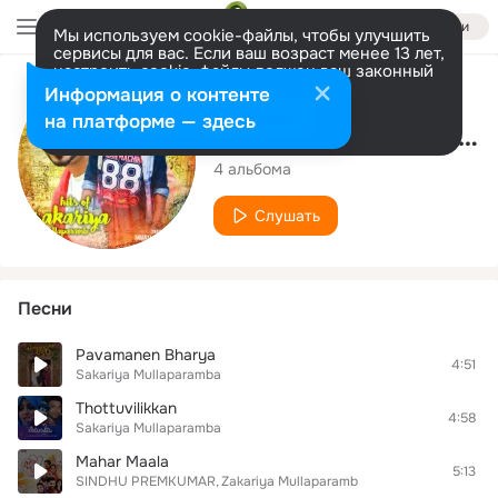
Войти
Мы используем cookie-файлы, чтобы улучшить
сервисы для вас. Если ваш возраст менее 13 лет,
настроить cookie-файлы должен ваш законный
представитель.
Больше информации
Исполнитель
Информация о контенте
Разрешить все
Настроить
на платформе — здесь
Zakariya Mullaparamb
4 альбома
Слушать
Песни
Pavamanen Bharya
4:51
Sakariya Mullaparamba
Thottuvilikkan
4:58
Sakariya Mullaparamba
Mahar Maala
5:13
SINDHU PREMKUMAR
Zakariya Mullaparamb