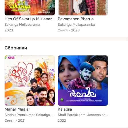
Hits Of Sakariya Mullaparamb
Pavamanen Bharya
Zakariya Mullaparamb
Sakariya Mullaparamba
2023
Сингл
2020
Сборники
Mahar Maala
Kalapila
Sindhu Premkumar, Sakariya Mullaparamba
Shafi Parakkulam, Jaseena shan, Sakariya Mullaparamba
Сингл
2021
2022