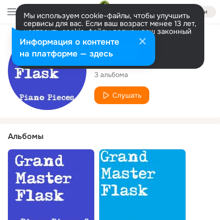
Войти
Мы используем cookie-файлы, чтобы улучшить
сервисы для вас. Если ваш возраст менее 13 лет,
настроить cookie-файлы должен ваш законный
представитель.
Больше информации
Исполнитель
Информация о контенте
Разрешить все
Настроить
на платформе — здесь
Grand Master Flask
3 альбома
Слушать
Альбомы