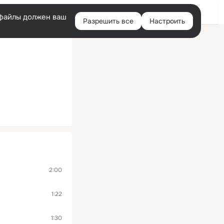
Помощь
Войти
й
e-файлы должен ваш
Разрешить все
Настроить
Правая
колонка
2:00
1:22
1:30