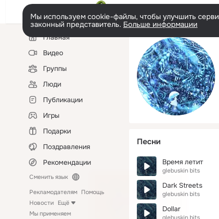
Мы используем cookie-файлы, чтобы улучшить сервис
законный представитель.
Больше информации
Левая
Главная
колонка
Видео
Группы
Люди
Публикации
Игры
Подарки
Песни
Поздравления
Время летит
Рекомендации
glebuskin bits
Сменить язык
Dark Streets
Рекламодателям
Помощь
glebuskin bits
Новости
Ещё
Dollar
Мы применяем
glebuskin bits