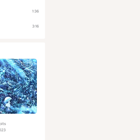
1:36
3:16
bits
023