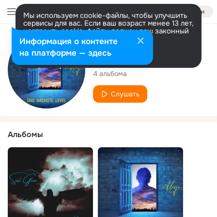
Войти
Мы используем cookie-файлы, чтобы улучшить
сервисы для вас. Если ваш возраст менее 13 лет,
настроить cookie-файлы должен ваш законный
представитель.
Больше информации
Исполнитель
Информация о контенте
Разрешить все
Настроить
на платформе — здесь
ALEIJA
4 альбома
Слушать
Альбомы