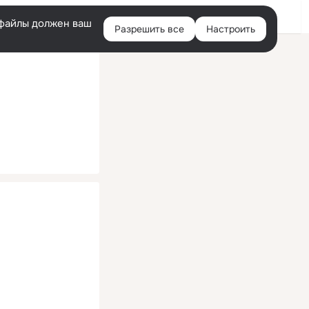
Помощь
Войти
й
e-файлы должен ваш
Разрешить все
Настроить
Правая
колонка