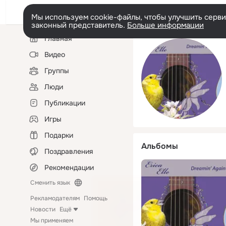
Мы используем cookie-файлы, чтобы улучшить сервис
законный представитель.
Больше информации
Левая
Главная
колонка
Видео
Группы
Люди
Публикации
Игры
Подарки
Альбомы
Поздравления
Рекомендации
Сменить язык
Рекламодателям
Помощь
Новости
Ещё
Мы применяем