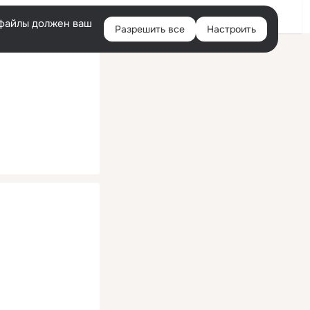
Помощь
Войти
й
e-файлы должен ваш
Разрешить все
Настроить
Правая
колонка