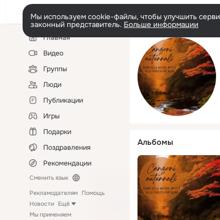
Мы используем cookie-файлы, чтобы улучшить сервис
законный представитель.
Больше информации
Левая
Главная
колонка
Видео
Группы
Люди
Публикации
Игры
Подарки
Альбомы
Поздравления
Рекомендации
Сменить язык
Рекламодателям
Помощь
Новости
Ещё
Мы применяем