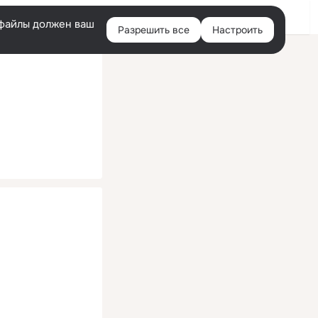
Помощь
Войти
й
e-файлы должен ваш
Разрешить все
Настроить
Правая
колонка