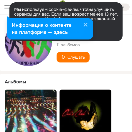
Войти
Мы используем cookie-файлы, чтобы улучшить
сервисы для вас. Если ваш возраст менее 13 лет,
настроить cookie-файлы должен ваш законный
представитель.
Больше информации
Исполнитель
Информация о контенте
Разрешить все
Настроить
на платформе — здесь
PUBPID RADIO
11 альбомов
Слушать
Альбомы