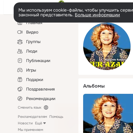
Мы используем cookie-файлы, чтобы улучшить сервис
законный представитель.
Больше информации
Левая
Главная
колонка
Видео
Группы
Люди
Публикации
Игры
Подарки
Альбомы
Поздравления
Рекомендации
Сменить язык
Рекламодателям
Помощь
Новости
Ещё
Мы применяем