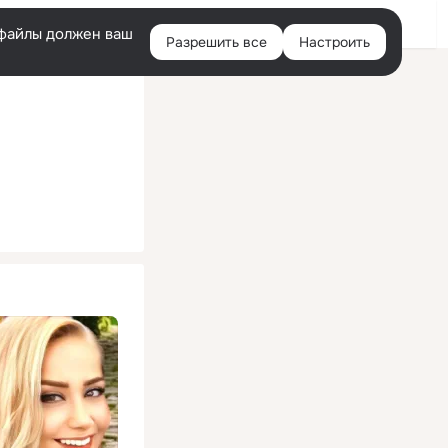
Помощь
Войти
й
e-файлы должен ваш
Разрешить все
Настроить
Правая
колонка