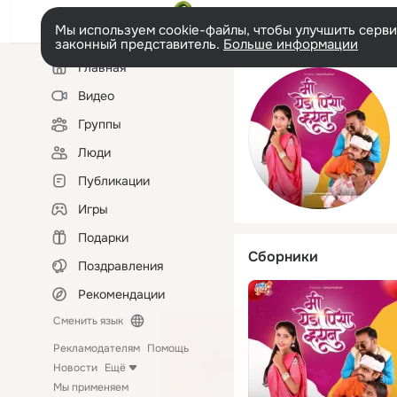
Мы используем cookie-файлы, чтобы улучшить сервис
законный представитель.
Больше информации
Левая
Главная
колонка
Видео
Группы
Люди
Публикации
Игры
Подарки
Сборники
Поздравления
Рекомендации
Сменить язык
Рекламодателям
Помощь
Новости
Ещё
Мы применяем