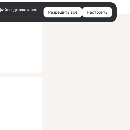
Помощь
Войти
й
e-файлы должен ваш
Разрешить все
Настроить
Правая
колонка